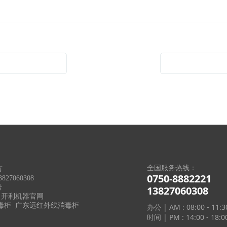
全国服务热线：
所有
0750-8882221
27060308
号
13827060308
开利机器官网
毒柜 广东远红外线消毒柜
办公 | AM : 08:00 - 11:3
时间 | PM : 14:00 - 18:0