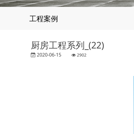
工程案例
厨房工程系列_(22)
2020-06-15
2902